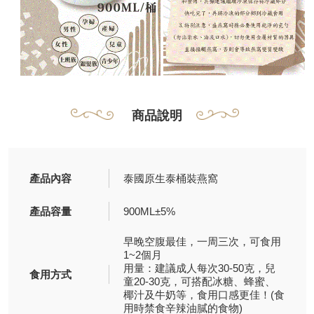
商品說明
產品內容
泰國原生泰桶裝燕窩
產品容量
900ML±5%
早晚空腹最佳，一周三次，可食用
1~2個月
用量：建議成人每次30-50克，兒
食用方式
童20-30克，可搭配冰糖、蜂蜜、
椰汁及牛奶等，食用口感更佳！(食
用時禁食辛辣油膩的食物)