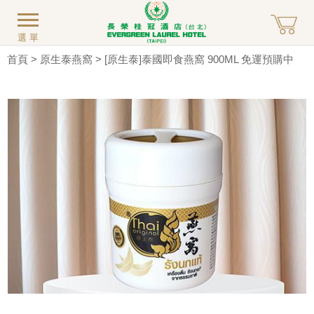
選單
首頁
>
原生泰燕窩
> [原生泰]泰國即食燕窩 900ML 免運預購中