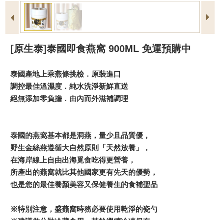
[原生泰]泰國即食燕窩 900ML 免運預購中
泰國產地上乘燕條挑檢．原裝進口
調控最佳溫濕度．純水洗淨新鮮直送
絕無添加零負擔．由內而外滋補調理
泰國的燕窩基本都是洞燕，量少且品質優，
野生金絲燕遵循大自然原則「天然放養」，
在海岸線上自由出海覓食吃得更營養，
所產出的燕窩就比其他國家更有先天的優勢，
也是您的最佳養顏美容又保健養生的食補聖品
※特別注意，盛燕窩時務必要使用乾淨的瓷勺