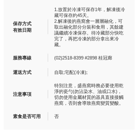
1.放置於冷凍可保存1年，解凍後冷
藏可保存約45天。
2.解凍後的燕窩會一層層融化，可
保存方式
取出融化部分分裝和食用，其餘建
有效日期
議繼續冷凍保存。待冷藏部分快吃
完了，再把冷凍的部分拿出來冷
藏。
服務專線
(02)2518-8399 #2898 桂冠廊
運送方式
自取;宅配(冷凍);
特別注意，盛燕窩時務必要使用乾
淨的瓷勺(勿沾染水、油或口水)，
注意事項
切勿使用金屬材質的器具直接接觸
燕窩，否則會導致燕窩變質變酸。
素食是否可用
否