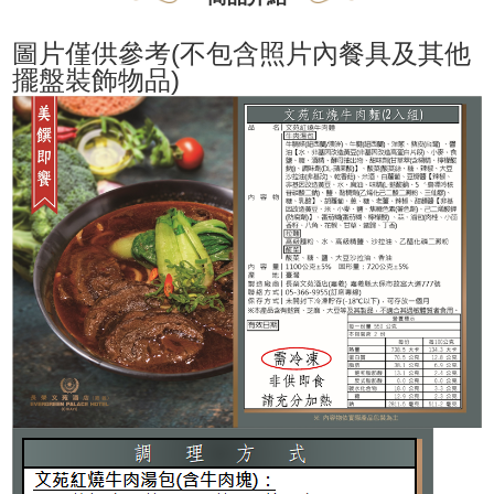
圖片僅供參考
(
不包含
照片內
餐具
及其他
擺盤
裝飾
​物品
)