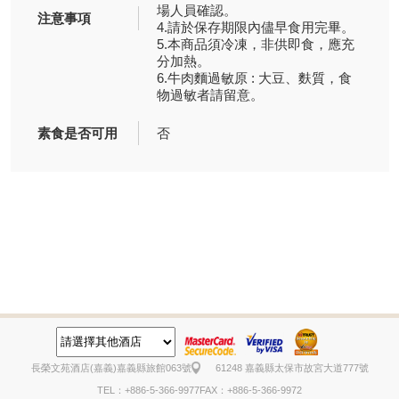
場人員確認。
注意事項
4.請於保存期限內儘早食用完畢。
5.本商品須冷凍，非供即食，應充
分加熱。
6.牛肉麵過敏原 : 大豆、麩質，食
物過敏者請留意。
素食是否可用
否
長榮文苑酒店(嘉義)
嘉義縣旅館063號
61248 嘉義縣太保市故宮大道777號
TEL：+886-5-366-9977
FAX：+886-5-366-9972