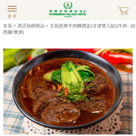
選單
首頁
>
酒店熱銷商品
> 文苑經典牛肉麵禮盒(冷凍雙入組)(牛肉 : 紐
西蘭/澳洲)