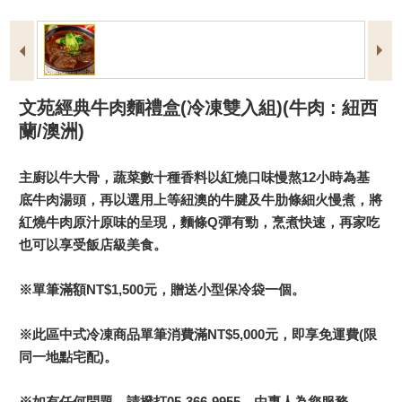
文苑經典牛肉麵禮盒(冷凍雙入組)(牛肉 : 紐西
蘭/澳洲)
主廚以牛大骨，蔬菜數十種香料以紅燒口味慢熬12小時為基
底牛肉湯頭，再以選用上等紐澳的牛腱及牛肋條細火慢煮，將
紅燒牛肉原汁原味的呈現，麵條Q彈有勁，烹煮快速，再家吃
也可以享受飯店級美食。
※單筆滿額NT$1,500元，贈送小型保冷袋一個。
※此區中式冷凍商品單筆消費滿NT$5,000元，即享免運費(限
同一地點宅配)。
※如有任何問題，請撥打05-366-9955，由專人為您服務。