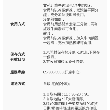
文苑紅燒牛肉湯包(含牛肉塊)：
食用前以冷藏解凍，煮滾後再兩分
鐘，充分加熱後即可食用。
冷凍熟麵條：
食用方式
食用前用熱開水煮滾三分鐘，再加
紅燒牛肉湯即可食用。
酸菜：
食用前以冷藏解凍，加入牛肉麵裡
一起煮，充分加熱後即可食用。
1.未開封儲存於冷凍 -18℃以下保存
保存方式
一個月。
有效日期
2.有效日期標示於外包裝。
服務專線
05-366-9955(訂席中心)
運送方式
自取;宅配(冷凍);
1.自取時間 : 11：30-20：30。
2.自取地點 : 1F大廳酒廊。
3.請於備註欄上告知您預計的取貨
日期/哪個時段/連絡電話以方便現