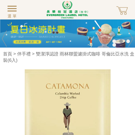
選單
首頁
>
伴手禮
> 雙潔淨認證 雨林聯盟濾掛式咖啡 哥倫比亞水洗 盒
裝(6入)