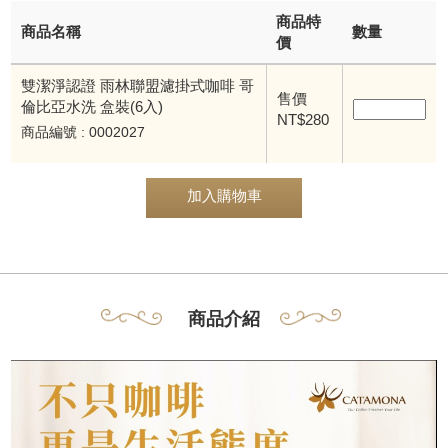
商品特
商品名稱
數量
價
雙潔淨認證 雨林聯盟濾掛式咖啡 哥
售價
倫比亞水洗 盒裝(6入)
NT$280
商品編號 : 0002027
加入購物車
商品介紹