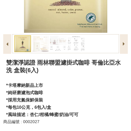
雙潔淨認證 雨林聯盟濾掛式咖啡 哥倫比亞水
洗 盒裝(6入)
*卡塔摩納新品上市
*純研磨濾泡式咖啡
*採用充氮保鮮保裝
*每包10公克，6包入/盒
*風味描述：杏仁/柑橘/蜂蜜/奶油/可可
商品編號 : 0002027