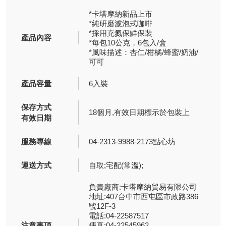
*卡塔摩納新品上市
*純研磨濾泡式咖啡
*採用充氮保鮮保裝
產品內容
*每包10公克，6包入/盒
*風味描述：杏仁/柑橘/蜂蜜/奶油/
可可
產品容量
6入裝
保存方式
18個月,有效日期標示於包裝上
有效日期
服務專線
04-2313-9988-2173點心坊
運送方式
自取;宅配(常溫);
負責廠商:卡塔摩納貿易有限公司
地址:407台中市西屯區市政路386
號12F-3
電話:04-22587517
注意事項
傳真:04-22545962