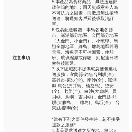
5.本產品為食材商品，無法送達郵
政信箱的地址；因天災或意外人為
不可抗力之因素，而造成無法按時
送達，將通知客戶延後或取消訂
單。
6.包裹配送範圍：本島各地各縣
市、澎湖部分地區、金門部分地區
（大金門、小金門）、小琉球、馬
祖全部地區、綠島。離島地區若遇
天候、海象等不可控因素，使船
注意事項
班、航班縮減或停駛，則配達日將
會往後順延。
7.以下區域恕不提供宅急便包裹收
送服務：宜蘭縣-釣魚台列嶼(全)，
高雄市-東沙(全)、南沙(全)，澎湖
縣-馬公(虎井島、桶盤島)、望安
(全)、七美(全)、白沙(大倉嶼、員
貝嶼、鳥嶼、吉貝嶼)，金門縣-烈
嶼(大膽島、二膽島)、烏坵(全)、台
東縣-蘭嶼(全)
*當有下列之事件發生時，恕不接受
退款之服務*
1.產品要求送達之所在地，無此人