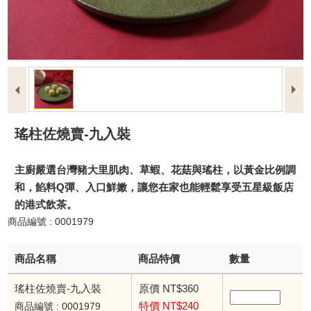
瑤柱佐燒賣-九入裝
主廚嚴選台灣豬大里肌肉、草蝦、花菇與瑤柱，以黃金比例調
和，餡料Q彈、入口鮮嫩，讓您在家也能輕鬆享受五星級飯店
的港式飲茶。
商品編號 : 0001979
商品名稱
商品特價
數量
瑤柱佐燒賣-九入裝
原價 NT$360
特價 NT$240
商品編號 : 0001979