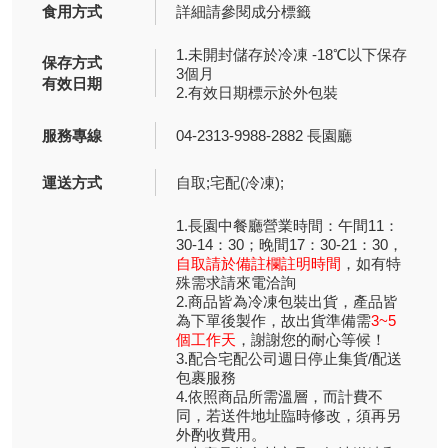
食用方式
詳細請參閱成分標籤
1.未開封儲存於冷凍 -18℃以下保存
保存方式
3個月
有效日期
2.有效日期標示於外包裝
服務專線
04-2313-9988-2882 長園廳
運送方式
自取;宅配(冷凍);
1.長園中餐廳營業時間：午間11：
30-14：30；晚間17：30-21：30，
自取請於備註欄註明時間
，如有特
殊需求請來電洽詢
2.商品皆為冷凍包裝出貨，產品皆
為下單後製作，故出貨準備需
3~5
個工作天
，謝謝您的耐心等候！
3.配合宅配公司週日停止集貨/配送
包裹服務
4.依照商品所需溫層，而計費不
同，若送件地址臨時修改，須再另
外酌收費用。