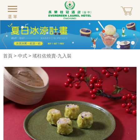
選單
首頁
>
中式
> 瑤柱佐燒賣-九入裝