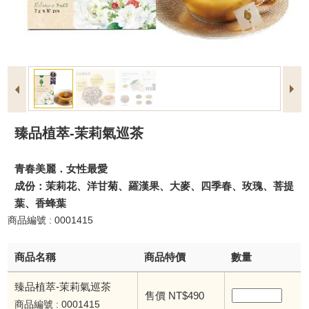
臻品植萃-茉莉氣巡茶
青春美麗．女性最愛
成份：茉莉花、洋甘菊、羅漢果、大麥、四季春、玫瑰、菩提
葉、香蜂葉
商品編號 : 0001415
商品名稱
商品特價
數量
臻品植萃-茉莉氣巡茶
售價 NT$490
商品編號 : 0001415