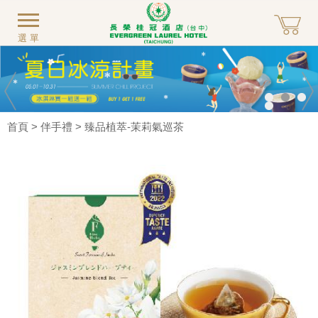
選單
首頁
>
伴手禮
> 臻品植萃-茉莉氣巡茶