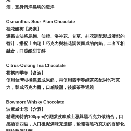
酒，置身南洋島嶼的暖洋
Osmanthus-Sour Plum Chocolate
桂花酸梅【奶素】
遵循古法將烏梅、仙楂、洛神花、甘草、桂花調配製成濃郁的
醬汁，搭配上由瑞士巧克力與桂花調製而成的內餡，二者互相
融合，口感酸甜甘醇
Citrus-Oolong Tea Chocolate
柑橘四季春【含酒】
使用台灣柑橘熬煮成果餡，再使用四季春綠茶搭配64%巧克
力，製成巧克力醬，口感酸甜，後韻茶香迴繞
Bowmore Whisky Chocolate
波摩威士忌【含酒】
精選獨特的100ppm的泥煤波摩威士忌與黑巧克力做結合，口
感酒香四溢，入口後泥煤味充濃郁，緊隨著黑巧克力的香醇化