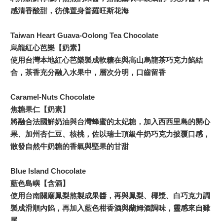
感清香酸甜，彷佛置身普羅旺斯花海
Taiwan Heart Guava-Oolong Tea Chocolate
烏龍紅心芭樂【奶素】
使用台灣本地紅心芭樂製成軟糖在與高山烏龍茶巧克力餡結
合，茶香充分融入水果中，層次分明，口齒留香
Caramel-Nuts Chocolate
焦糖果仁【奶素】
將融合法國鮮奶油與台灣蜂蜜的太妃糖，加入西西里島的開心
果、加州杏仁豆、核桃，佐以瑞士頂級牛奶巧克力披覆口感，
散發自然牛奶糖的香氣與堅果的甘甜
Blue Island Chocolate
藍色島嶼【含酒】
使用台南關廟鳳梨熬製成果醬，再與鳳梨、椰漿、白巧克力調
製成滑順內餡，再加入藍色柑香酒與蘭姆酒調味，靈感來自雞
尾