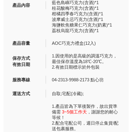
藍色島嶼巧克力(含酒)*1
產品內容
桂花酸梅巧克力(含酒)*1
柑橘四季春巧克力(含酒)*1
波摩威士忌巧克力(含酒)*1
海鹽軟焦糖果仁巧克力(奶素)*1
荔枝烏龍巧克力(含酒)*1
產品容量
AOC巧克力禮盒(12入)
1.因使用的是高級的調溫巧克力，
保存方式
最佳保存溫度為18℃-20℃。
有效日期
2.有效日期標示於外包裝
服務專線
04-2313-9988-2173 點心坊
運送方式
自取;宅配(冷藏);
1.產品皆為下單後製作，故出貨準
備需
3~5個工作天
，謝謝您的耐心
等候！
2.配合宅配公司，週日停止集貨/配
送包裹服務。