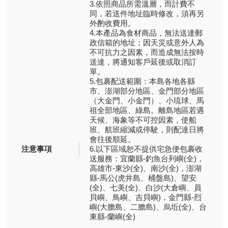
3.依照商品所需溫層，而計費不
同，若送件地址臨時修改，須再另
外酌收費用。
4.本產品為食材商品，無法送達郵
政信箱的地址；因天災或意外人為
不可抗力之因素，而造成無法按時
送達，將通知客戶延後或取消訂
單。
5.包裹配送範圍：本島各地各縣
市、澎湖部分地區、金門部分地區
（大金門、小金門）、小琉球、馬
祖全部地區、綠島。離島地區若遇
天候、海象等不可控因素，使船
班、航班縮減或停駛，則配達日將
會往後順延。
注意事項
6.以下區域恕不提供宅急便包裹收
送服務：宜蘭縣-釣魚台列嶼(全)，
高雄市-東沙(全)、南沙(全)，澎湖
縣-馬公(虎井島、桶盤島)、望安
(全)、七美(全)、白沙(大倉嶼、員
貝嶼、鳥嶼、吉貝嶼)，金門縣-烈
嶼(大膽島、二膽島)、烏坵(全)、台
東縣-蘭嶼(全)