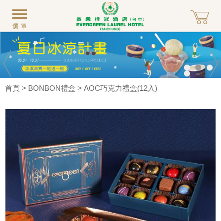
選單
首頁
>
BONBON禮盒
> AOC巧克力禮盒(12入)