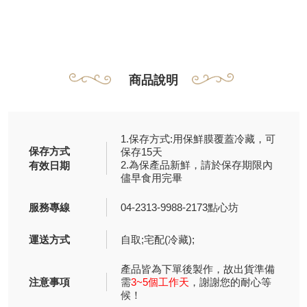
商品說明
1.保存方式:用保鮮膜覆蓋冷藏，可
保存方式
保存15天
2.為保產品新鮮，請於保存期限內
有效日期
儘早食用完畢
服務專線
04-2313-9988-2173點心坊
運送方式
自取;宅配(冷藏);
產品皆為下單後製作，故出貨準備
注意事項
需
3~5個工作天
，謝謝您的耐心等
候！