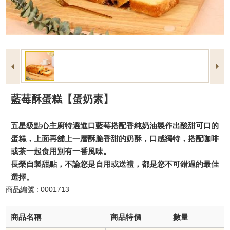
藍莓酥蛋糕【蛋奶素】
五星級點心主廚特選進口藍莓搭配香純奶油製作出酸甜可口的
蛋糕，上面再舖上一層酥脆香甜的奶酥，口感獨特，搭配咖啡
或茶一起食用別有一番風味。
長榮自製甜點，不論您是自用或送禮，都是您不可錯過的最佳
選擇。
商品編號 : 0001713
商品名稱
商品特價
數量