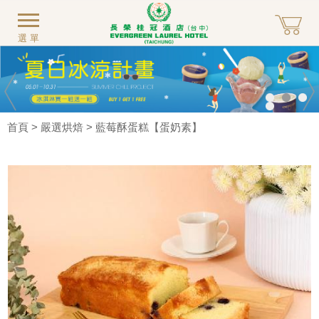
選單
首頁
>
嚴選烘焙
> 藍莓酥蛋糕【蛋奶素】