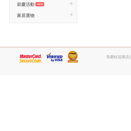
節慶活動
家居選物
長榮桂冠酒店(