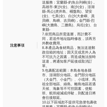
送服務：宜蘭縣-釣魚台列嶼(全)，
高雄市-東沙(全)、南沙(全)，澎湖
縣-馬公(虎井島、桶盤島)、望安
(全)、七美(全)、白沙(大倉嶼、員
貝嶼、鳥嶼、吉貝嶼)，金門縣-烈
嶼(大膽島、二膽島)、烏坵(全)、台
東縣-
7.依照商品所需溫層，而計費不
同，若送件地址臨時修改，須再另
外酌收費用。
注意事項
8.本產品為食材商品，無法送達郵
政信箱的地址；因天災或意外人為
不可抗力之因素，而造成無法按時
送達，將通知客戶延後或取消訂
單。
9.包裹配送範圍：本島各地各縣
市、澎湖部分地區、金門部分地區
（大金門、小金門）、小琉球、馬
祖全部地區、綠島。離島地區若遇
天候、海象等不可控因素，使船
班、航班縮減或停駛，則配達日將
會往後順延。
10.以下區域恕不提供宅急便包裹收
送服務：宜蘭縣-釣魚台列嶼(全)，