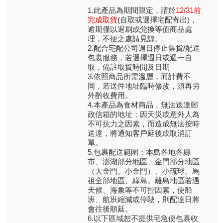
1.此產品為期間限定，請於
12/31前
完成取貨
(自取或選擇宅配寄出)，
逾期僅以退刷或兌換等值商品處
理，不便之處請見諒。
2.配合宅配公司週日停止集貨/配送
包裹服務，若選擇週日或週一自
取，備註取貨時間及日期
3.依照商品所需溫層，而計費不
同，若送件地址臨時修改，須再另
外酌收費用。
4.本產品為食材商品，無法送達郵
政信箱的地址；因天災或意外人為
不可抗力之因素，而造成無法按時
送達，將通知客戶延後或取消訂
單。
5.包裹配送範圍：本島各地各縣
市、澎湖部分地區、金門部分地區
（大金門、小金門）、小琉球、馬
祖全部地區、綠島。離島地區若遇
天候、海象等不可控因素，使船
班、航班縮減或停駛，則配達日將
會往後順延。
6.以下區域恕不提供宅急便包裹收