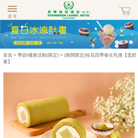
選單
首頁
>
季節/優惠活動(限定)
> (期間限定)桂花四季春生乳捲【蛋奶
素】