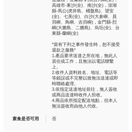
高雄市-東沙(全)、南沙(全)，澎湖
縣-馬公(虎井島、桶盤島)、望安
(全)、七美(全)、白沙(大倉嶼、員
貝嶼、鳥嶼、吉貝嶼)，金門縣-烈
嶼(大膽島、二膽島)、烏坵(全)、台
東縣-蘭嶼(全)
*當有下列之事件發生時，恕不接受
退款之服務*
1.產品要求送達之所在地，無此人
居住或工作，且無法以電話聯繫
上。
2.收件人資料姓名、地址、電話等
等錯誤或不完整以致無法送達或即
時聯絡處理。
3.依指定送達地址前往，無人簽收
或商品送達時收件人拒收。
4.商品依所指定配送地點，但本人
無法簽收而由他人代收。
素食是否可用
否