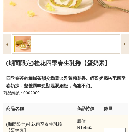
(期間限定)桂花四季春生乳捲【蛋奶素】
四季春茶的細膩茶韻交織著淡雅茉莉花香。輕盈奶霜搭配四季
春奶凍，整體風味更顯溫潤細緻，高雅不俗。
商品編號 : 0002009
商品名稱
商品特價
數量
原價
(期間限定)桂花四季春生乳捲
NT$560
【蛋奶素】