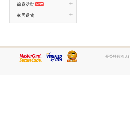
節慶活動
家居選物
長榮桂冠酒店(