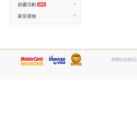
節慶活動
家居選物
長榮桂冠酒店(