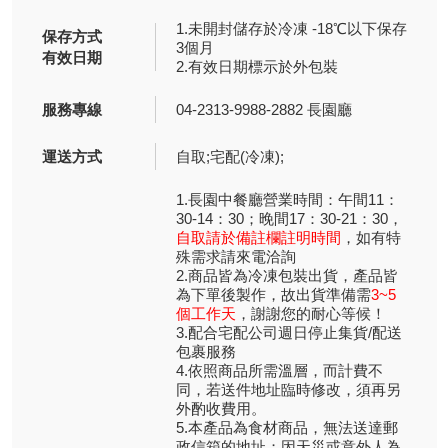
1.未開封儲存於冷凍 -18℃以下保存
保存方式
3個月
有效日期
2.有效日期標示於外包裝
服務專線
04-2313-9988-2882 長園廳
運送方式
自取;宅配(冷凍);
1.長園中餐廳營業時間：午間11：
30-14：30；晚間17：30-21：30，
自取請於備註欄註明時間
，如有特
殊需求請來電洽詢
2.商品皆為冷凍包裝出貨，產品皆
為下單後製作，故出貨準備需
3~5
個工作天
，謝謝您的耐心等候！
3.配合宅配公司週日停止集貨/配送
包裹服務
4.依照商品所需溫層，而計費不
同，若送件地址臨時修改，須再另
外酌收費用。
5.本產品為食材商品，無法送達郵
政信箱的地址；因天災或意外人為