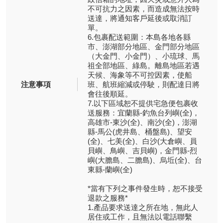
不可抗力之因素，而造成無法按時
送達，將通知客戶延後或取消訂
單。
6.包裹配送範圍：本島各地各縣
市、澎湖部分地區、金門部分地區
（大金門、小金門）、小琉球、馬
祖全部地區、綠島。離島地區若遇
天候、海象等不可控因素，使船
注意事項
班、航班縮減或停駛，則配達日將
會往後順延。
7.以下區域恕不提供宅急便包裹收
送服務：宜蘭縣-釣魚台列嶼(全)，
高雄市-東沙(全)、南沙(全)，澎湖
縣-馬公(虎井島、桶盤島)、望安
(全)、七美(全)、白沙(大倉嶼、員
貝嶼、鳥嶼、吉貝嶼)，金門縣-烈
嶼(大膽島、二膽島)、烏坵(全)、台
東縣-蘭嶼(全)
*當有下列之事件發生時，恕不接受
退款之服務*
1.產品要求送達之所在地，無此人
居住或工作，且無法以電話聯繫