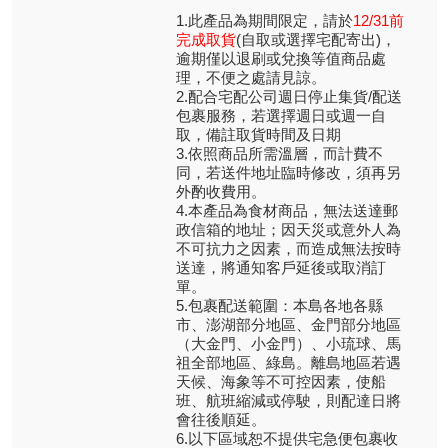
1.此產品為期間限定，請於
12/31前
完成取貨
(自取或選擇宅配寄出)，
逾期僅以退刷或兌換等值商品處
理，不便之處請見諒。
2.配合宅配公司週日停止集貨/配送
包裹服務，若選擇週日或週一自
取，備註取貨時間及日期
3.依照商品所需溫層，而計費不
同，若送件地址臨時修改，須再另
外酌收費用。
4.本產品為食材商品，無法送達郵
政信箱的地址；因天災或意外人為
不可抗力之因素，而造成無法按時
送達，將通知客戶延後或取消訂
單。
5.包裹配送範圍：本島各地各縣
市、澎湖部分地區、金門部分地區
（大金門、小金門）、小琉球、馬
祖全部地區、綠島。離島地區若遇
天候、海象等不可控因素，使船
班、航班縮減或停駛，則配達日將
會往後順延。
6.以下區域恕不提供宅急便包裹收