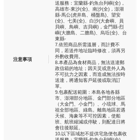
送服務：宜蘭縣-釣魚台列嶼(全)，
高雄市-東沙(全)、南沙(全)，澎湖
縣-馬公(虎井島、桶盤島)、望安
(全)、七美(全)、白沙(大倉嶼、員
貝嶼、鳥嶼、吉貝嶼)，金門縣-烈
嶼(大膽島、二膽島)、烏坵(全)、台
東縣-
7.依照商品所需溫層，而計費不
同，若送件地址臨時修改，須再另
外酌收費用。
注意事項
8.本產品為食材商品，無法送達郵
政信箱的地址；因天災或意外人為
不可抗力之因素，而造成無法按時
送達，將通知客戶延後或取消訂
單。
9.包裹配送範圍：本島各地各縣
市、澎湖部分地區、金門部分地區
（大金門、小金門）、小琉球、馬
祖全部地區、綠島。離島地區若遇
天候、海象等不可控因素，使船
班、航班縮減或停駛，則配達日將
會往後順延。
10.以下區域恕不提供宅急便包裹收
送服務：宜蘭縣-釣魚台列嶼(全)，