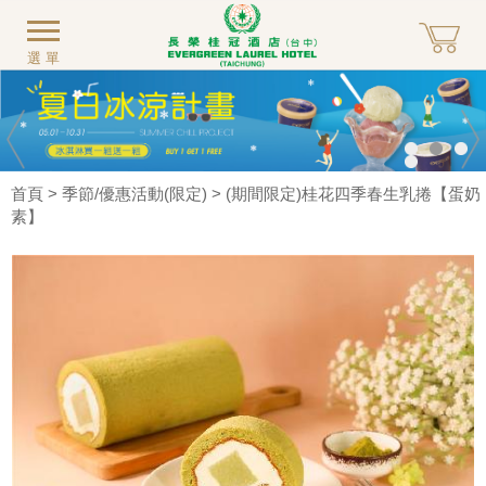
選單
首頁
>
季節/優惠活動(限定)
> (期間限定)桂花四季春生乳捲【蛋奶
素】