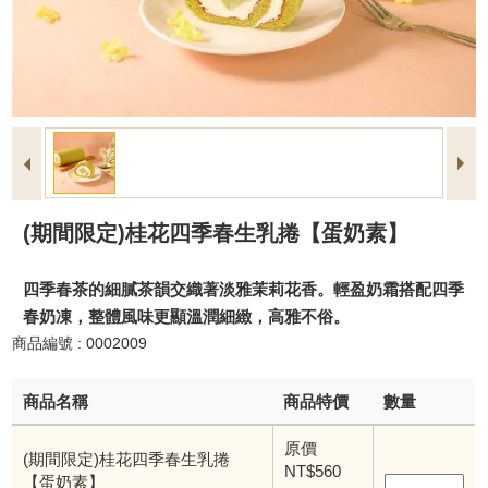
(期間限定)桂花四季春生乳捲【蛋奶素】
四季春茶的細膩茶韻交織著淡雅茉莉花香。輕盈奶霜搭配四季
春奶凍，整體風味更顯溫潤細緻，高雅不俗。
商品編號 : 0002009
商品名稱
商品特價
數量
原價
(期間限定)桂花四季春生乳捲
NT$560
【蛋奶素】