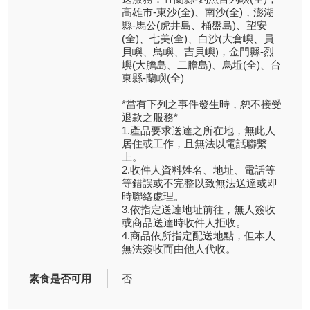
高雄市-東沙(全)、南沙(全)，澎湖
縣-馬公(虎井島、桶盤島)、望安
(全)、七美(全)、白沙(大倉嶼、員
貝嶼、鳥嶼、吉貝嶼)，金門縣-烈
嶼(大膽島、二膽島)、烏坵(全)、台
東縣-蘭嶼(全)
*當有下列之事件發生時，恕不接受
退款之服務*
1.產品要求送達之所在地，無此人
居住或工作，且無法以電話聯繫
上。
2.收件人資料姓名、地址、電話等
等錯誤或不完整以致無法送達或即
時聯絡處理。
3.依指定送達地址前往，無人簽收
或商品送達時收件人拒收。
4.商品依所指定配送地點，但本人
無法簽收而由他人代收。
素食是否可用
否