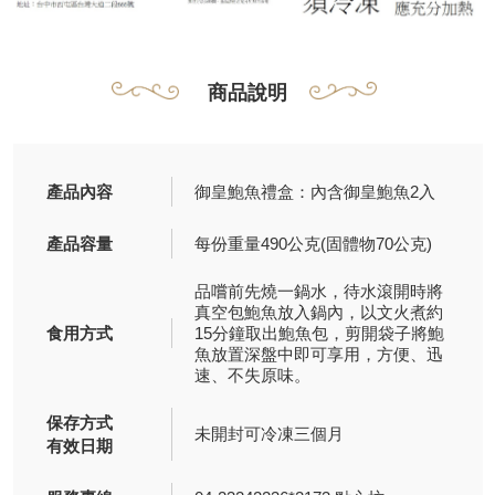
商品說明
產品內容
御皇鮑魚禮盒：內含御皇鮑魚2入
產品容量
每份重量490公克(固體物70公克)
品嚐前先燒一鍋水，待水滾開時將
真空包鮑魚放入鍋內，以文火煮約
食用方式
15分鐘取出鮑魚包，剪開袋子將鮑
魚放置深盤中即可享用，方便、迅
速、不失原味。
保存方式
未開封可冷凍三個月
有效日期