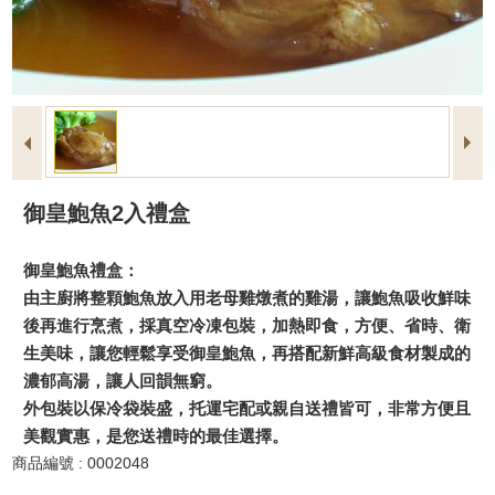
御皇鮑魚2入禮盒
御皇鮑魚禮盒：
由主廚將整顆鮑魚放入用老母雞燉煮的雞湯，讓鮑魚吸收鮮味
後再進行烹煮，採真空冷凍包裝，加熱即食，方便、省時、衛
生美味，讓您輕鬆享受御皇鮑魚，再搭配新鮮高級食材製成的
濃郁高湯，讓人回韻無窮。
外包裝以保冷袋裝盛，托運宅配或親自送禮皆可，非常方便且
美觀實惠，是您送禮時的最佳選擇。
商品編號 : 0002048