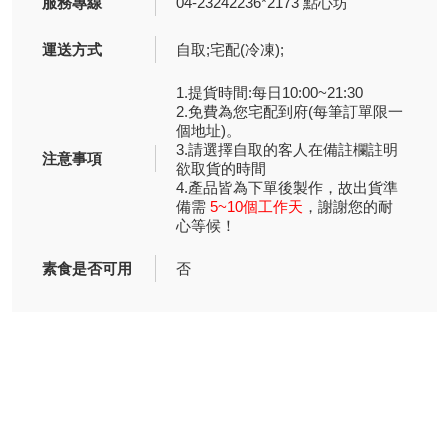
服務專線
04-23242236*2173 點心坊
運送方式
自取;宅配(冷凍);
1.提貨時間:每日10:00~21:30
2.免費為您宅配到府(每筆訂單限一
個地址)。
3.請選擇自取的客人在備註欄註明
注意事項
欲取貨的時間
4.產品皆為下單後製作，故出貨準
備需
5~10個工作天
，謝謝您的耐
心等候！
素食是否可用
否