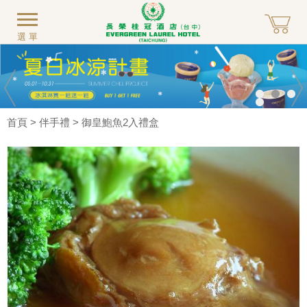
選單
首頁
>
伴手禮
> 御皇鮑魚2入禮盒