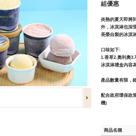
組優惠
炎熱的夏天即將
外，冰淇淋也深
長榮自製的冰淇
口味如下:
1.香草2.奧利奧3
冰淇淋禮盒內容
產品數量有限，
配合政府環保政策
機)
商品名稱