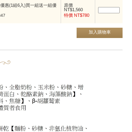
淋優惠(1組6入)買一組送一組優
原價
NT$1,560
特價 NT$780
47
加入購物車