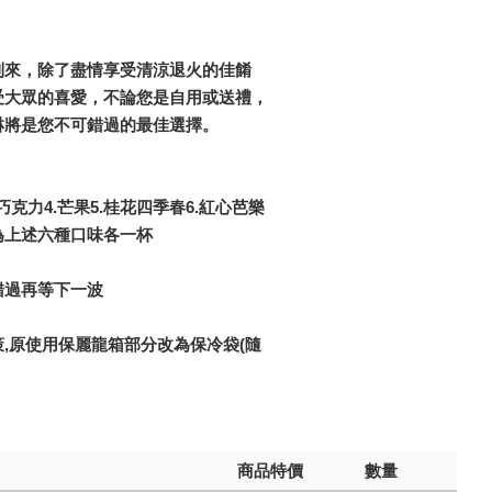
到來，除了盡情享受清涼退火的佳餚
受大眾的喜愛，不論您是自用或送禮，
淋將是您不可錯過的最佳選擇。
.巧克力4.芒果5.桂花四季春6.紅心芭樂
為上述六種口味各一杯
錯過再等下一波
,原使用保麗龍箱部分改為保冷袋(隨
商品特價
數量