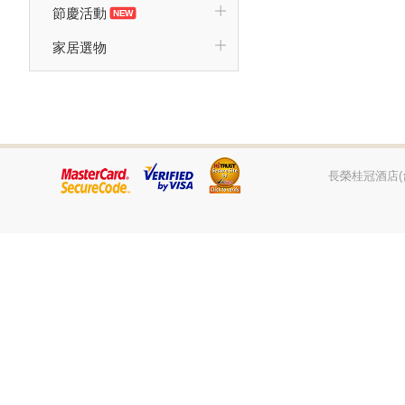
節慶活動
家居選物
長榮桂冠酒店(