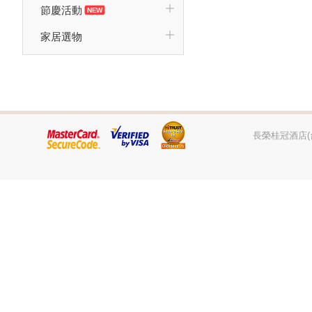
節慶活動
家居選物
長榮桂冠酒店(