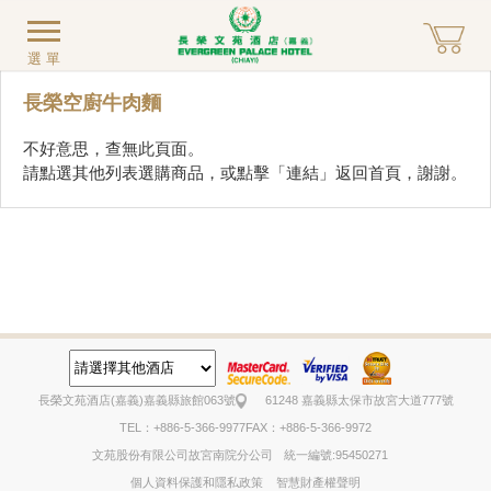
選單
長榮空廚牛肉麵
不好意思，查無此頁面。
請點選其他列表選購商品，或點擊「
連結
」返回首頁，謝謝。
長榮文苑酒店(嘉義)
嘉義縣旅館063號
61248 嘉義縣太保市故宮大道777號
TEL：+886-5-366-9977
FAX：+886-5-366-9972
文苑股份有限公司故宮南院分公司
統一編號:95450271
個人資料保護和隱私政策
智慧財產權聲明