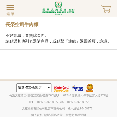
選單
長榮空廚牛肉麵
不好意思，查無此頁面。
請點選其他列表選購商品，或點擊「
連結
」返回首頁，謝謝。
長榮文苑酒店(嘉義)
嘉義縣旅館063號
61248 嘉義縣太保市故宮大道777號
TEL：+886-5-366-9977
FAX：+886-5-366-9972
文苑股份有限公司故宮南院分公司
統一編號:95450271
個人資料保護和隱私政策
智慧財產權聲明