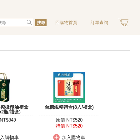
回購物首頁
訂單查詢
搜尋
初榨橄欖油禮盒
台糖蜆精禮盒(8入/禮盒)
lx2瓶/禮盒)
NT$849
原價 NT$520
特價 NT$520
入購物車
加入購物車