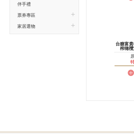
伴手禮
票券專區
家居選物
台糖富貴
榨橄欖
5
原
特