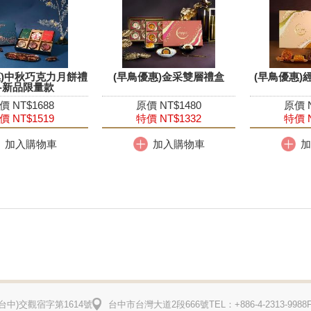
惠)中秋巧克力月餅禮
(早鳥優惠)金采雙層禮盒
(早鳥優惠)
-新品限量款
價 NT$1688
原價 NT$1480
原價 N
價 NT$1519
特價 NT$1332
特價 N
加入購物車
加入購物車
加
台中)
交觀宿字第1614號
台中市台灣大道2段666號
TEL：+886-4-2313-9988