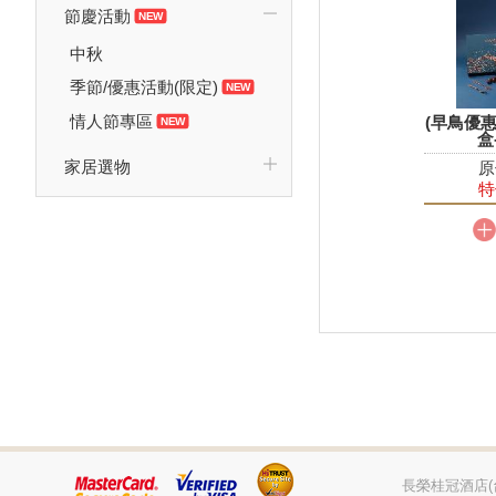
節慶活動
中秋
季節/優惠活動(限定)
情人節專區
(早鳥優
盒
家居選物
原
特
長榮桂冠酒店(