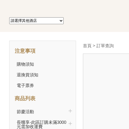
首頁
> 訂單查詢
注意事項
購物須知
退換貨須知
電子票券
商品列表
節慶活動
長嚐享-此區訂購未滿3000
元需加收運費