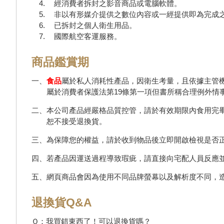
經消費者拆封之影音商品或電腦軟體。
非以有形媒介提供之數位內容或一經提供即為完成
已拆封之個人衛生用品。
國際航空客運服務。
商品鑑賞期
一、
食品
屬於私人消耗性產品，因衛生考量，且依據主管
屬於消費者保護法第19條第一項但書所稱合理例外情
二、本公司產品經嚴格品質控管，請於有效期限內食用完
恕不接受退換貨。
三、為保障您的權益，請於收到物品後立即開啟檢視是否
四、若產品因運送過程導致瑕疵，請直接向宅配人員反應
五、網頁商品會因為使用不同品牌螢幕以及解析度不同，
退換貨Q&A
Ｑ：我買錯東西了！可以退換貨嗎？