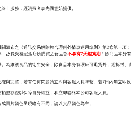
之線上服務，經消費者事先同意始提供。
機關頒布之《通訊交易解除權合理例外情事適用準則》第2條第一項
事，故長榮桂冠酒店所購買之食品皆
不享有7天鑑賞期
！除商品本身
畢。為維護食品的衛生安全，除食品本身有瑕疵可退貨外，經拆封、
正確與完整，若有任何問題請立即與客服人員聯繫。若7日內無立即
並拍照存證以保障自身權益，和立即聯絡本公司客服人員。
造成圖片顏色呈現略有不同，請以實品顏色為主。