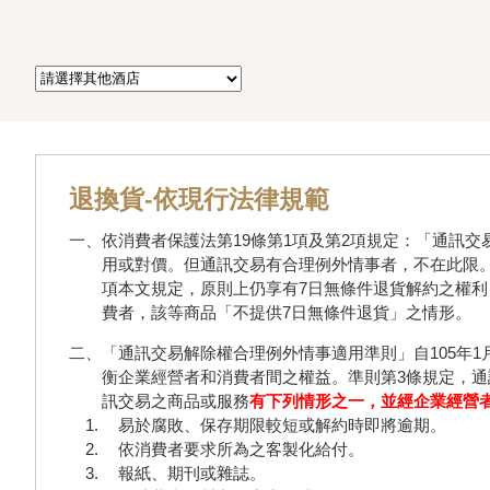
退換貨-依現行法律規範
一、依消費者保護法第19條第1項及第2項規定：「通訊
用或對價。但通訊交易有合理例外情事者，不在此限。
項本文規定，原則上仍享有7日無條件退貨解約之權
費者，該等商品「不提供7日無條件退貨」之情形。
二、「通訊交易解除權合理例外情事適用準則」自105年
衡企業經營者和消費者間之權益。準則第3條規定，
訊交易之商品或服務
有下列情形之一，並經企業經營者
易於腐敗、保存期限較短或解約時即將逾期。
依消費者要求所為之客製化給付。
報紙、期刊或雜誌。