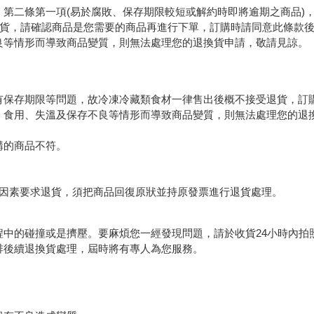
第二條第一項(易於腐敗、保存期限較短或解約時即將逾期之商品)，
退貨，請確認商品是您需要的商品再進行下單，訂購時請同意此條款
良等情形而導致商品變質，則無法處理您的退換貨申請，敬請見諒。
有保存期限等問題，故冷凍冷藏類食材一律售出後概不接受退貨，訂
、食用、失溫及保存不良等情形而導致商品變質，則無法處理您的退
購的商品不符。
等因素要求退貨，須把商品回復原狀並持原發票進行退貨處理。
中的碰撞或是擠壓。要麻煩您一經發現問題，請於收貨24小時內拍
排後續退換貨處理，屆時將有專人為您服務。