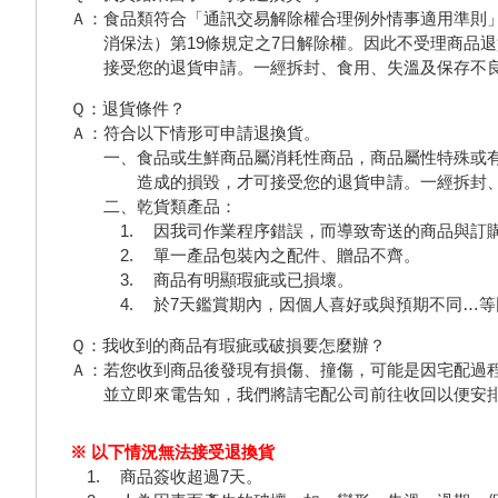
Ａ：食品類符合「通訊交易解除權合理例外情事適用準則」
消保法）第19條規定之7日解除權。因此不受理商品
接受您的退貨申請。一經拆封、食用、失溫及保存不
Ｑ：退貨條件？
Ａ：符合以下情形可申請退換貨。
一、食品或生鮮商品屬消耗性商品，商品屬性特殊或
造成的損毀，才可接受您的退貨申請。一經拆封
二、乾貨類產品：
因我司作業程序錯誤，而導致寄送的商品與訂
單一產品包裝內之配件、贈品不齊。
商品有明顯瑕疵或已損壞。
於7天鑑賞期內，因個人喜好或與預期不同…
Ｑ：我收到的商品有瑕疵或破損要怎麼辦？
Ａ：若您收到商品後發現有損傷、撞傷，可能是因宅配過程
並立即來電告知，我們將請宅配公司前往收回以便安
※ 以下情況無法接受退換貨
商品簽收超過7天。