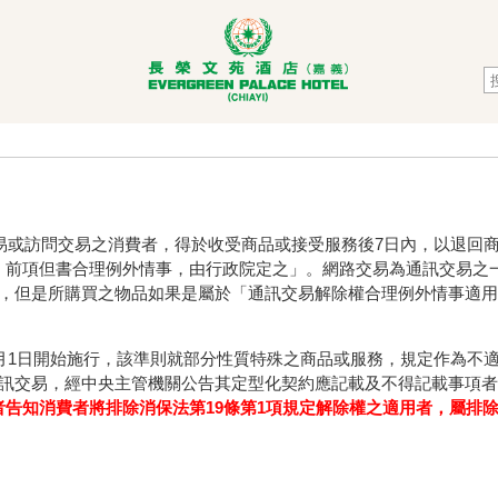
交易或訪問交易之消費者，得於收受商品或接受服務後7日內，以退回
前項但書合理例外情事，由行政院定之」。網路交易為通訊交易之一
利，但是所購買之物品如果是屬於「通訊交易解除權合理例外情事適
1月1日開始施行，該準則就部分性質特殊之商品或服務，規定作為不適
通訊交易，經中央主管機關公告其定型化契約應記載及不得記載事項者
告知消費者將排除消保法第19條第1項規定解除權之適用者，屬排