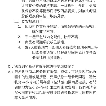
購，除商品本身瑕疵或運送過程而造成的損毀，
才可接受您的退貨申請。一經拆封、食用、失溫
及保存不良等情形而導致商品變質，則無法處理
您的退換貨申請，敬請見諒。
二、乾貨類產品：
因我司作業程序錯誤，而導致寄送的商品與訂
購的商品不符。
單一產品包裝內之配件、贈品不齊。
商品有明顯瑕疵或已損壞。
於7天鑑賞期內，因個人喜好或與預期不同…等
因素要求退貨，須把商品回復原狀並持原
發票進行退貨處理。
Ｑ：我收到的商品有瑕疵或破損要怎麼辦？
Ａ：若您收到商品後發現有損傷、撞傷，可能是因宅配過
程中的碰撞或是擠壓。要麻煩您一經發現問題，請於
收貨24小時內拍照存證（請清楚拍攝商品破損、有問
題的地方至少2～3張）並立即來電告知，我們將請宅
配公司前往收回以便安排後續退換貨處理，屆時將有
專人為您服務。