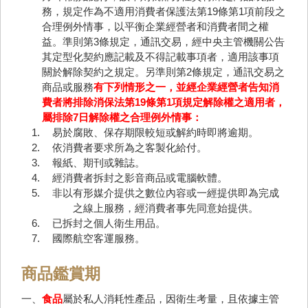
務，規定作為不適用消費者保護法第19條第1項前段之
合理例外情事，以平衡企業經營者和消費者間之權
益。準則第3條規定，通訊交易，經中央主管機關公告
其定型化契約應記載及不得記載事項者，適用該事項
關於解除契約之規定。另準則第2條規定，通訊交易之
商品或服務
有下列情形之一，並經企業經營者告知消
費者將排除消保法第19條第1項規定解除權之適用者，
屬排除7日解除權之合理例外情事：
易於腐敗、保存期限較短或解約時即將逾期。
依消費者要求所為之客製化給付。
報紙、期刊或雜誌。
經消費者拆封之影音商品或電腦軟體。
非以有形媒介提供之數位內容或一經提供即為完成
之線上服務，經消費者事先同意始提供。
已拆封之個人衛生用品。
國際航空客運服務。
商品鑑賞期
一、
食品
屬於私人消耗性產品，因衛生考量，且依據主管