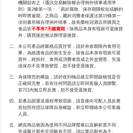
機關頒布之《通訊交易解除權合理例外情事適用準
則》第2條第一項：「易於腐敗、保存期限較短或解約
時即將逾期」之商品，屬於消費者保護法第19條第一
項但書所稱合理例外情事，故長榮桂冠酒店所購買之
食品皆
不享有7天鑑賞期
！除商品本身有瑕疵可退換貨
外，購買後恕無法辦理退換貨。
二、本公司產品經嚴格品質控管，請於有效期限內食用完
畢。為維護食品的衛生安全，除食品本身有瑕疵可退
貨外，經拆封、食用或消費者造成之外盒變形、失溫
或保存不良導致變質，恕不接受退換貨。
三、為保障您的權益，請於收到物品後立即開啟檢視是否
正確與完整，若有任何問題請立即與客服人員聯繫。
若7日內無立即反應，恕不接受退換貨。
四、若產品因運送過程導致瑕疵，請直接向宅配人員反應
並拍照存證以保障自身權益，和立即聯絡本公司客服
人員。
五、網頁商品會因為使用不同品牌螢幕以及解析度不同，
造成圖片顏色呈現略有不同，請以實品顏色為主。