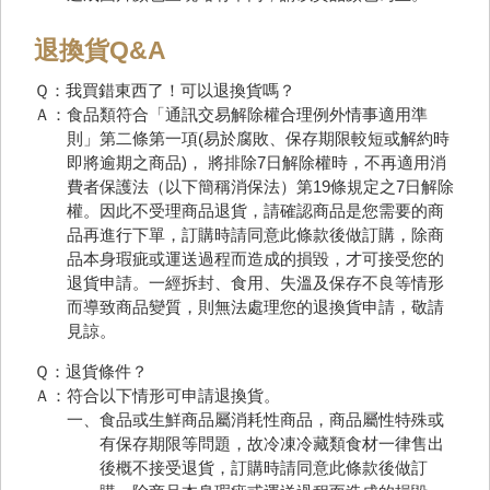
退換貨Q&A
Ｑ：我買錯東西了！可以退換貨嗎？
Ａ：食品類符合「通訊交易解除權合理例外情事適用準
則」第二條第一項(易於腐敗、保存期限較短或解約時
即將逾期之商品)， 將排除7日解除權時，不再適用消
費者保護法（以下簡稱消保法）第19條規定之7日解除
權。因此不受理商品退貨，請確認商品是您需要的商
品再進行下單，訂購時請同意此條款後做訂購，除商
品本身瑕疵或運送過程而造成的損毀，才可接受您的
退貨申請。一經拆封、食用、失溫及保存不良等情形
而導致商品變質，則無法處理您的退換貨申請，敬請
見諒。
Ｑ：退貨條件？
Ａ：符合以下情形可申請退換貨。
一、食品或生鮮商品屬消耗性商品，商品屬性特殊或
有保存期限等問題，故冷凍冷藏類食材一律售出
後概不接受退貨，訂購時請同意此條款後做訂