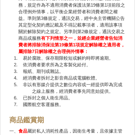
務，規定作為不適用消費者保護法第19條第1項前段之
合理例外情事，以平衡企業經營者和消費者間之權
益。準則第3條規定，通訊交易，經中央主管機關公告
其定型化契約應記載及不得記載事項者，適用該事項
關於解除契約之規定。另準則第2條規定，通訊交易之
商品或服務
有下列情形之一，並經企業經營者告知消
費者將排除消保法第19條第1項規定解除權之適用者，
屬排除7日解除權之合理例外情事：
易於腐敗、保存期限較短或解約時即將逾期。
依消費者要求所為之客製化給付。
報紙、期刊或雜誌。
經消費者拆封之影音商品或電腦軟體。
非以有形媒介提供之數位內容或一經提供即為完成
之線上服務，經消費者事先同意始提供。
已拆封之個人衛生用品。
國際航空客運服務。
商品鑑賞期
一、
食品
屬於私人消耗性產品，因衛生考量，且依據主管