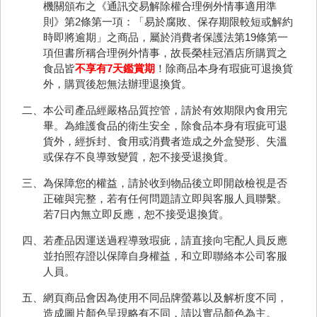
機關頒布之《通訊交易解除權合理例外情事適用準
則》第2條第一項：「易於腐敗、保存期限較短或解約
時即將逾期」之商品，屬於消費者保護法第19條第一
項但書所稱合理例外情事，故長榮桂冠酒店所購買之
食品皆
不享有7天鑑賞期
！除商品本身有瑕疵可退換貨
外，購買後恕無法辦理退換貨。
二、本公司產品經嚴格品質控管，請於有效期限內食用完
畢。為維護食品的衛生安全，除食品本身有瑕疵可退
貨外，經拆封、食用或消費者造成之外盒變形、失溫
或保存不良導致變質，恕不接受退換貨。
三、為保障您的權益，請於收到物品後立即開啟檢視是否
正確與完整，若有任何問題請立即與客服人員聯繫。
若7日內無立即反應，恕不接受退換貨。
四、若產品因運送過程導致瑕疵，請直接向宅配人員反應
並拍照存證以保障自身權益，和立即聯絡本公司客服
人員。
五、網頁商品會因為使用不同品牌螢幕以及解析度不同，
造成圖片顏色呈現略有不同，請以實品顏色為主。