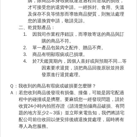
購，除商品本身瑕疵或運送過程而造成的損毀，
才可接受您的退貨申請。一經拆封、食用、失溫
及保存不良等情形而導致商品變質，則無法處理
您的退換貨申請，敬請見諒。
二、乾貨類產品：
因我司作業程序錯誤，而導致寄送的商品與訂
購的商品不符。
單一產品包裝內之配件、贈品不齊。
商品有明顯瑕疵或已損壞。
於7天鑑賞期內，因個人喜好或與預期不同…等
因素要求退貨，須把商品回復原狀並持原
發票進行退貨處理。
Ｑ：我收到的商品有瑕疵或破損要怎麼辦？
Ａ：若您收到商品後發現有損傷、撞傷，可能是因宅配過
程中的碰撞或是擠壓。要麻煩您一經發現問題，請於
收貨24小時內拍照存證（請清楚拍攝商品破損、有問
題的地方至少2～3張）並立即來電告知，我們將請宅
配公司前往收回以便安排後續退換貨處理，屆時將有
專人為您服務。