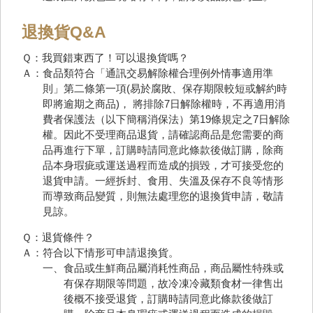
退換貨Q&A
Ｑ：我買錯東西了！可以退換貨嗎？
Ａ：食品類符合「通訊交易解除權合理例外情事適用準
則」第二條第一項(易於腐敗、保存期限較短或解約時
即將逾期之商品)， 將排除7日解除權時，不再適用消
費者保護法（以下簡稱消保法）第19條規定之7日解除
權。因此不受理商品退貨，請確認商品是您需要的商
品再進行下單，訂購時請同意此條款後做訂購，除商
品本身瑕疵或運送過程而造成的損毀，才可接受您的
退貨申請。一經拆封、食用、失溫及保存不良等情形
而導致商品變質，則無法處理您的退換貨申請，敬請
見諒。
Ｑ：退貨條件？
Ａ：符合以下情形可申請退換貨。
一、食品或生鮮商品屬消耗性商品，商品屬性特殊或
有保存期限等問題，故冷凍冷藏類食材一律售出
後概不接受退貨，訂購時請同意此條款後做訂