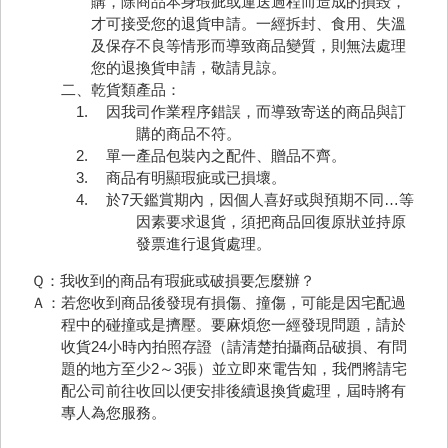
購，除商品本身瑕疵或運送過程而造成的損毀，
才可接受您的退貨申請。一經拆封、食用、失溫
及保存不良等情形而導致商品變質，則無法處理
您的退換貨申請，敬請見諒。
二、乾貨類產品：
因我司作業程序錯誤，而導致寄送的商品與訂
購的商品不符。
單一產品包裝內之配件、贈品不齊。
商品有明顯瑕疵或已損壞。
於7天鑑賞期內，因個人喜好或與預期不同…等
因素要求退貨，須把商品回復原狀並持原
發票進行退貨處理。
Ｑ：我收到的商品有瑕疵或破損要怎麼辦？
Ａ：若您收到商品後發現有損傷、撞傷，可能是因宅配過
程中的碰撞或是擠壓。要麻煩您一經發現問題，請於
收貨24小時內拍照存證（請清楚拍攝商品破損、有問
題的地方至少2～3張）並立即來電告知，我們將請宅
配公司前往收回以便安排後續退換貨處理，屆時將有
專人為您服務。