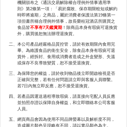
機關頒布之《通訊交易解除權合理例外情事適用準
則》第2條第一項：「易於腐敗、保存期限較短或解約
時即將逾期」之商品，屬於消費者保護法第19條第一
項但書所稱合理例外情事，故長榮桂冠酒店所購買之
食品皆
不享有7天鑑賞期
！除商品本身有瑕疵可退換貨
外，購買後恕無法辦理退換貨。
二、本公司產品經嚴格品質控管，請於有效期限內食用完
畢。為維護食品的衛生安全，除食品本身有瑕疵可退
貨外，經拆封、食用或消費者造成之外盒變形、失溫
或保存不良導致變質，恕不接受退換貨。
三、為保障您的權益，請於收到物品後立即開啟檢視是否
正確與完整，若有任何問題請立即與客服人員聯繫。
若7日內無立即反應，恕不接受退換貨。
四、若產品因運送過程導致瑕疵，請直接向宅配人員反應
並拍照存證以保障自身權益，和立即聯絡本公司客服
人員。
五、網頁商品會因為使用不同品牌螢幕以及解析度不同，
造成圖片顏色呈現略有不同，請以實品顏色為主。