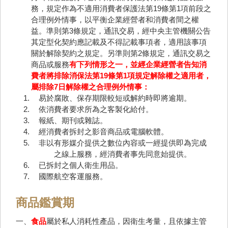
務，規定作為不適用消費者保護法第19條第1項前段之
合理例外情事，以平衡企業經營者和消費者間之權
益。準則第3條規定，通訊交易，經中央主管機關公告
其定型化契約應記載及不得記載事項者，適用該事項
關於解除契約之規定。另準則第2條規定，通訊交易之
商品或服務
有下列情形之一，並經企業經營者告知消
費者將排除消保法第19條第1項規定解除權之適用者，
屬排除7日解除權之合理例外情事：
易於腐敗、保存期限較短或解約時即將逾期。
依消費者要求所為之客製化給付。
報紙、期刊或雜誌。
經消費者拆封之影音商品或電腦軟體。
非以有形媒介提供之數位內容或一經提供即為完成
之線上服務，經消費者事先同意始提供。
已拆封之個人衛生用品。
國際航空客運服務。
商品鑑賞期
一、
食品
屬於私人消耗性產品，因衛生考量，且依據主管