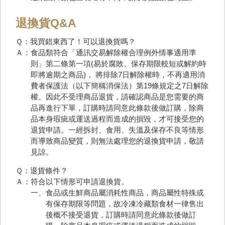
退換貨Q&A
Ｑ：我買錯東西了！可以退換貨嗎？
Ａ：食品類符合「通訊交易解除權合理例外情事適用準
則」第二條第一項(易於腐敗、保存期限較短或解約時
即將逾期之商品)， 將排除7日解除權時，不再適用消
費者保護法（以下簡稱消保法）第19條規定之7日解除
權。因此不受理商品退貨，請確認商品是您需要的商
品再進行下單，訂購時請同意此條款後做訂購，除商
品本身瑕疵或運送過程而造成的損毀，才可接受您的
退貨申請。一經拆封、食用、失溫及保存不良等情形
而導致商品變質，則無法處理您的退換貨申請，敬請
見諒。
Ｑ：退貨條件？
Ａ：符合以下情形可申請退換貨。
一、食品或生鮮商品屬消耗性商品，商品屬性特殊或
有保存期限等問題，故冷凍冷藏類食材一律售出
後概不接受退貨，訂購時請同意此條款後做訂