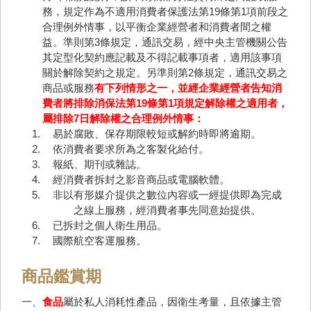
務，規定作為不適用消費者保護法第19條第1項前段之
合理例外情事，以平衡企業經營者和消費者間之權
益。準則第3條規定，通訊交易，經中央主管機關公告
其定型化契約應記載及不得記載事項者，適用該事項
關於解除契約之規定。另準則第2條規定，通訊交易之
商品或服務
有下列情形之一，並經企業經營者告知消
費者將排除消保法第19條第1項規定解除權之適用者，
屬排除7日解除權之合理例外情事：
易於腐敗、保存期限較短或解約時即將逾期。
依消費者要求所為之客製化給付。
報紙、期刊或雜誌。
經消費者拆封之影音商品或電腦軟體。
非以有形媒介提供之數位內容或一經提供即為完成
之線上服務，經消費者事先同意始提供。
已拆封之個人衛生用品。
國際航空客運服務。
商品鑑賞期
一、
食品
屬於私人消耗性產品，因衛生考量，且依據主管