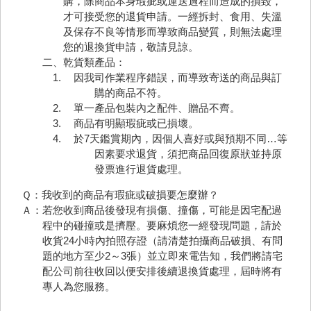
購，除商品本身瑕疵或運送過程而造成的損毀，
才可接受您的退貨申請。一經拆封、食用、失溫
及保存不良等情形而導致商品變質，則無法處理
您的退換貨申請，敬請見諒。
二、乾貨類產品：
因我司作業程序錯誤，而導致寄送的商品與訂
購的商品不符。
單一產品包裝內之配件、贈品不齊。
商品有明顯瑕疵或已損壞。
於7天鑑賞期內，因個人喜好或與預期不同…等
因素要求退貨，須把商品回復原狀並持原
發票進行退貨處理。
Ｑ：我收到的商品有瑕疵或破損要怎麼辦？
Ａ：若您收到商品後發現有損傷、撞傷，可能是因宅配過
程中的碰撞或是擠壓。要麻煩您一經發現問題，請於
收貨24小時內拍照存證（請清楚拍攝商品破損、有問
題的地方至少2～3張）並立即來電告知，我們將請宅
配公司前往收回以便安排後續退換貨處理，屆時將有
專人為您服務。