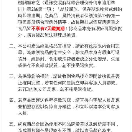
機關頒布之《通訊交易解除權合理例外情事適用準
則》第2條第一項：「易於腐敗、保存期限較短或解約
時即將逾期」之商品，屬於消費者保護法第19條第一
項但書所稱合理例外情事，故長榮桂冠酒店所購買之
食品皆
不享有7天鑑賞期
！除商品本身有瑕疵可退換貨
外，購買後恕無法辦理退換貨。
二、本公司產品經嚴格品質控管，請於有效期限內食用完
畢。為維護食品的衛生安全，除食品本身有瑕疵可退
貨外，經拆封、食用或消費者造成之外盒變形、失溫
或保存不良導致變質，恕不接受退換貨。
三、為保障您的權益，請於收到物品後立即開啟檢視是否
正確與完整，若有任何問題請立即與客服人員聯繫。
若7日內無立即反應，恕不接受退換貨。
四、若產品因運送過程導致瑕疵，請直接向宅配人員反應
並拍照存證以保障自身權益，和立即聯絡本公司客服
人員。
五、網頁商品會因為使用不同品牌螢幕以及解析度不同，
造成圖片顏色呈現略有不同，請以實品顏色為主。