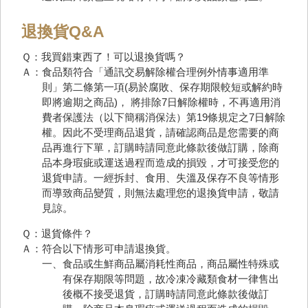
退換貨Q&A
Ｑ：我買錯東西了！可以退換貨嗎？
Ａ：食品類符合「通訊交易解除權合理例外情事適用準
則」第二條第一項(易於腐敗、保存期限較短或解約時
即將逾期之商品)， 將排除7日解除權時，不再適用消
費者保護法（以下簡稱消保法）第19條規定之7日解除
權。因此不受理商品退貨，請確認商品是您需要的商
品再進行下單，訂購時請同意此條款後做訂購，除商
品本身瑕疵或運送過程而造成的損毀，才可接受您的
退貨申請。一經拆封、食用、失溫及保存不良等情形
而導致商品變質，則無法處理您的退換貨申請，敬請
見諒。
Ｑ：退貨條件？
Ａ：符合以下情形可申請退換貨。
一、食品或生鮮商品屬消耗性商品，商品屬性特殊或
有保存期限等問題，故冷凍冷藏類食材一律售出
後概不接受退貨，訂購時請同意此條款後做訂