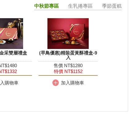
中秋節專區
生乳捲專區
季節蛋糕
)金采雙層禮盒
(早鳥優惠)精裝蛋黃酥禮盒-9
入
T$1480
售價 NT$1280
T$1332
特價 NT$1152
入購物車
加入購物車