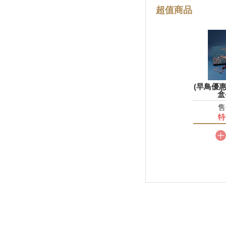
超值商品
盒
(早鳥優惠)精裝蛋黃酥禮盒-9
(早鳥優
入
盒
售價 NT$1280
售
特價 NT$1152
特
加入購物車