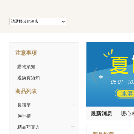
注意事項
購物須知
退換貨須知
商品列表
新品
長嚐享
20
最新
消息
暖心
伴手禮
父愛
果香
精品巧克力
夏日