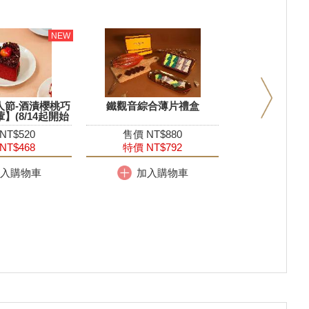
情人節-酒漬櫻桃巧
鐵觀音綜合薄片禮盒
】(8/14起開始
提貨)
NT$520
售價 NT$880
NT$468
特價 NT$792
入購物車
加入購物車