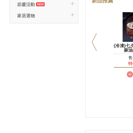
新品推薦
新品
節慶活動
20
家居選物
(冷凍)七
麻油
售
特