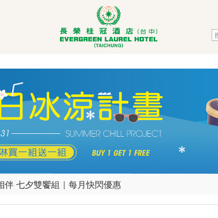
登場 可可金巧克力禮盒預購中
26中秋月餅禮盒 早鳥優惠登場
相伴 七夕雙饗組｜每月快閃優惠
如茶．醇厚回甘｜父親節蛋糕熱烈預購中
與茶香一次擁有｜生乳捲新口味上市囉！
冰涼計畫 買一送一優惠中｜長榮夏季冰淇淋