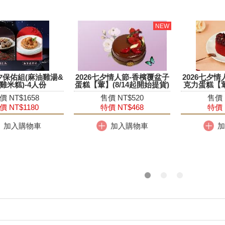
登場 可可金巧克力禮盒預購中
26中秋月餅禮盒 早鳥優惠登場
夕保佑組(麻油雞湯&
2026七夕情人節-香檳覆盆子
2026七夕
雞米糕)-4人份
蛋糕【葷】(8/14起開始提貨)
克力蛋糕【葷
價 NT$1658
售價 NT$520
售價 
價 NT$1180
特價 NT$468
特價 
加入購物車
加入購物車
加