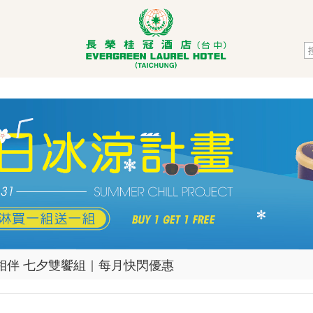
登場 可可金巧克力禮盒預購中
26中秋月餅禮盒 早鳥優惠登場
相伴 七夕雙饗組｜每月快閃優惠
如茶．醇厚回甘｜父親節蛋糕熱烈預購中
與茶香一次擁有｜生乳捲新口味上市囉！
冰涼計畫 買一送一優惠中｜長榮夏季冰淇淋