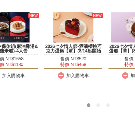
登場 可可金巧克力禮盒預購中
26中秋月餅禮盒 早鳥優惠登場
夕保佑組(麻油雞湯&
2026七夕情人節-酒漬櫻桃巧
2026七夕
雞米糕)-4人份
克力蛋糕【葷】(8/14起開始
蛋糕【葷】(8
提貨)
價 NT$1658
售價 NT$520
售價 
價 NT$1180
特價 NT$468
特價 
加入購物車
加入購物車
加