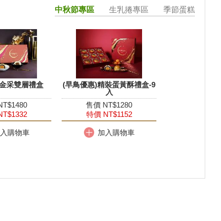
中秋節專區
生乳捲專區
季節蛋糕
)金采雙層禮盒
(早鳥優惠)精裝蛋黃酥禮盒-9
入
T$1480
售價 NT$1280
T$1332
特價 NT$1152
入購物車
加入購物車