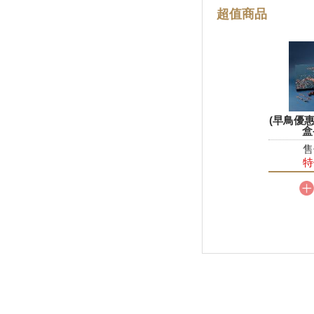
超值商品
盒
(早鳥優惠)精裝蛋黃酥禮盒-9
(早鳥優
入
盒
售價 NT$1280
售
特價 NT$1152
特
加入購物車