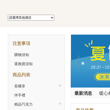
注意事項
購物須知
退換貨須知
商品列表
新品
長嚐享
20
最新
消息
暖心
伴手禮
父愛
果香
精品巧克力
夏日