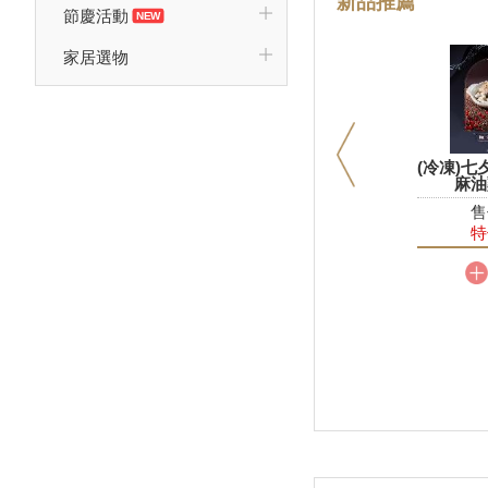
新品推薦
新品
節慶活動
20
家居選物
(冷凍)七
麻油
售
特