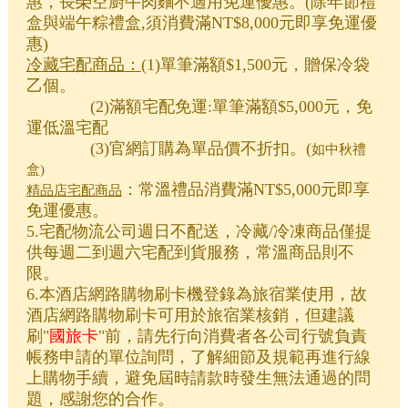
惠，長榮空廚牛肉麵不適用免運優惠。(除年節禮
盒與端午粽禮盒,須消費
滿NT$
8,000元
即享免運優
惠
)
冷藏宅配商品
：
(1)單筆滿額$1,500元，贈保冷袋
乙個。
(2)滿額宅配免運:單筆滿額$5,000元，免
運低溫宅配
(3)官網訂購為單品價不折扣。(
如中秋禮
盒)
：常溫禮品
消費滿NT$5,000元即享
宅配商品
精品店
免運優惠。
5.宅配物流公司週日不配送，冷藏/冷凍商品僅提
供每週二到週六宅配到貨服務，常溫商品則不
限。
6.本酒店網路購物刷卡機登錄為旅宿業使用，故
酒店網路購物刷卡可用於旅宿業核銷，但建議
刷
"
國旅卡
"
前，請先行向消費者各公司行號負責
帳務申請的單位詢問，了解細節及規範再進行線
上購物手續，避免屆時請款時發生無法通過的問
題，感謝您的合作。