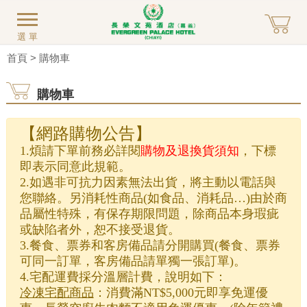
選單
首頁
> 購物車
購物車
【網路購物公告】
1.
煩請下單前務必詳閱
購物及退換貨須知
，下標
即表示同意此規範。
2.如遇非可抗力因素無法出貨，將主動以電話與
您聯絡。另消耗性商品(如食品、消耗品…)由於商
品屬性特殊，有保存期限問題，除商品本身瑕疵
或缺陷者外，恕不接受退貨。
3.餐食、票券和客房備品請分開購買
(
餐食、票券
可同一訂單，客房備品請單獨一張訂單
)。
4.
宅配運費採分溫層計費，說明如下：
冷凍宅配商品
：消費滿NT$5,000元即享免運優