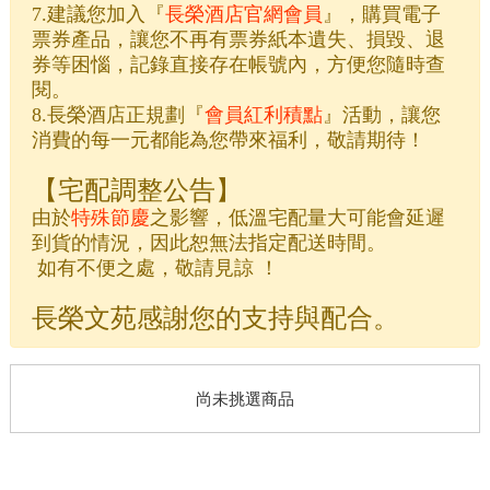
7.建議您加入『
長榮酒店官網會員
』，購買電子
票券產品，讓您不再有票券紙本遺失、損毀、退
券等困惱，記錄直接存在帳號內，方便您隨時查
閱。
8.長榮酒店正規劃『
會員紅利積點
』活動，讓您
消費的每一元都能為您帶來福利，敬請期待！
【宅配調整公告】
由於
特殊節慶
之影響，低溫宅配量大可能會延遲
到貨的情況，因此恕無法指定配送時間。
如有不便之處，敬請見諒 ！
長榮文苑感謝您的支持與配合。
尚未挑選商品