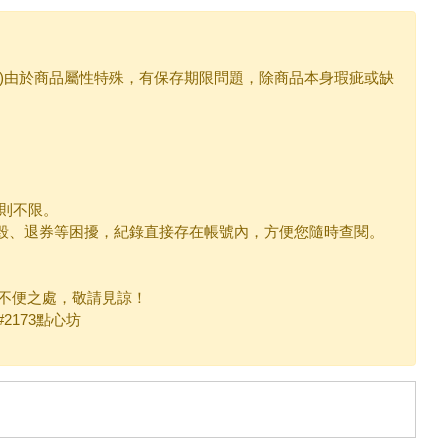
…)由於商品屬性特殊，有保存期限問題，除商品本身瑕疵或缺
品則不限。
損毀、退券等困擾，紀錄直接存在帳號內，方便您隨時查閱。
不便之處，敬請見諒！
2173點心坊