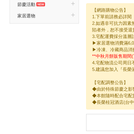
節慶活動
【網路購物公告】
家居選物
1.下單前請務必詳
2.如遇非可抗力因
陷者外，恕不接受退
3.宅配運費採分溫層
▶家居選物消費滿6,
▶冷凍、冷藏商品消費
**中秋月餅販售期間(
4.宅配物流公司周
5.建議您加入『長
【宅配調整公告】
◆由於特殊節慶之影
◆本館隨時配合宅配貨運
◆長榮桂冠酒店(台