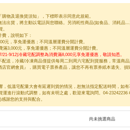
閱「購物及退換貨須知」，下標即表示同意此規範。
素無法出貨，將主動以電話與您聯絡。另消耗性商品(如食品、消耗品
貨。
計費，說明如下：
000元，享免運優惠；不同溫層運費分開計費。
滿3,000元，享免運優惠；不同溫層運費分開計費。
7/21-9/12)冷藏宅配調整為消費滿8,000元享免運優惠，敬請知悉。
日不配送，冷藏/冷凍商品僅提供每周二到周六宅配到貨服務，常溫商
榮酒店官網會員』，購買電子票券產品，讓您不再有票券紙本遺失、
響，低溫宅配量大會有延遲到貨的情況，恕無法指定配送時間，如有
進行滾動式調整，如有未明之處，歡迎來電詢問。04-23242236 #
中)感謝您的支持與配合。
尚未挑選商品