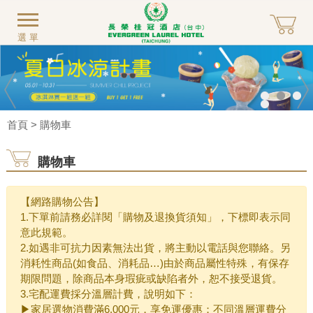
選單
首頁
> 購物車
購物車
【網路購物公告】
1.下單前請務必詳閱「購物及退換貨須知」，下標即表示同
意此規範。
2.如遇非可抗力因素無法出貨，將主動以電話與您聯絡。另
消耗性商品(如食品、消耗品…)由於商品屬性特殊，有保存
期限問題，除商品本身瑕疵或缺陷者外，恕不接受退貨。
3.宅配運費採分溫層計費，說明如下：
▶家居選物消費滿6,000元，享免運優惠；不同溫層運費分