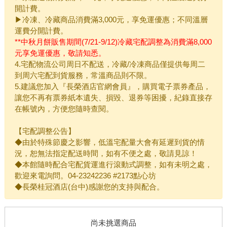
開計費。
▶冷凍、冷藏商品消費滿3,000元，享免運優惠；不同溫層
運費分開計費。
**中秋月餅販售期間(7/21-9/12)冷藏宅配調整為消費滿8,000
元享免運優惠，敬請知悉。
4.宅配物流公司周日不配送，冷藏/冷凍商品僅提供每周二
到周六宅配到貨服務，常溫商品則不限。
5.建議您加入『長榮酒店官網會員』，購買電子票券產品，
讓您不再有票券紙本遺失、損毀、退券等困擾，紀錄直接存
在帳號內，方便您隨時查閱。
【宅配調整公告】
◆由於特殊節慶之影響，低溫宅配量大會有延遲到貨的情
況，恕無法指定配送時間，如有不便之處，敬請見諒！
◆本館隨時配合宅配貨運進行滾動式調整，如有未明之處，
歡迎來電詢問。04-23242236 #2173點心坊
◆長榮桂冠酒店(台中)感謝您的支持與配合。
尚未挑選商品